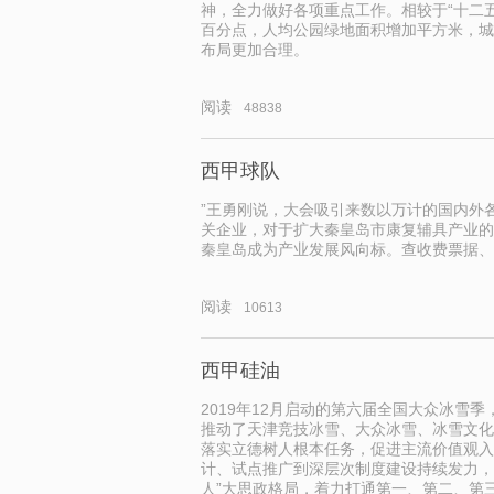
神，全力做好各项重点工作。相较于“十二
百分点，人均公园绿地面积增加平方米，城
布局更加合理。
阅读
48838
西甲球队
”王勇刚说，大会吸引来数以万计的国内外
关企业，对于扩大秦皇岛市康复辅具产业的
秦皇岛成为产业发展风向标。查收费票据、
阅读
10613
西甲硅油
2019年12月启动的第六届全国大众冰雪
推动了天津竞技冰雪、大众冰雪、冰雪文化
落实立德树人根本任务，促进主流价值观入
计、试点推广到深层次制度建设持续发力，
人”大思政格局，着力打通第一、第二、第