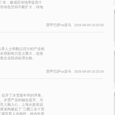
五”末，建成区绿地率提高个
市绿色空间不断扩大，绿地
西甲巴萨vs皇马
2026-08-09 19:20:59
各界人士和数以百计的产业相
全球影响力意义重大，也使
查企业投诉处理台账。
西甲巴萨vs皇马
2026-08-09 19:20:59
季，拉开了冰雪嘉年华的序幕，
、冰雪产业的融合提升。为
耳入脑入心，上海从政策设
逐渐构建起了“三圈三全十育
三课堂育人内循环，校内外育