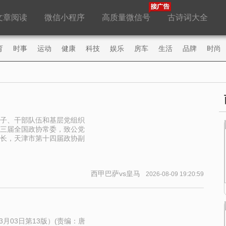
文章阅读
微信小程序
高质量微信号
古诗词大全
育
时事
运动
健康
科技
娱乐
房车
生活
品牌
时尚
商
子、干部队伍和基层党组织
三届全国政协常委，致公党
长，天津市第十四届政协副
西甲巴萨vs皇马
2026-08-09 19:20:59
月03日第13版）(责编：唐