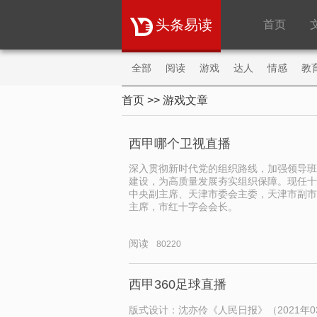
头条易读
首页
全部
阅读
游戏
达人
情感
教
首页
>> 游戏文章
购物
旅游
职场
财经
明星
微
西甲哪个卫视直播
深入贯彻新时代党的组织路线，加强领导班
建设，为高质量发展夯实组织保障。现任十
中央副主席、天津市委会主委，天津市副市
主席，市红十字会会长。
阅读
80220
西甲360足球直播
版式设计：沈亦伶《人民日报》（2021年03