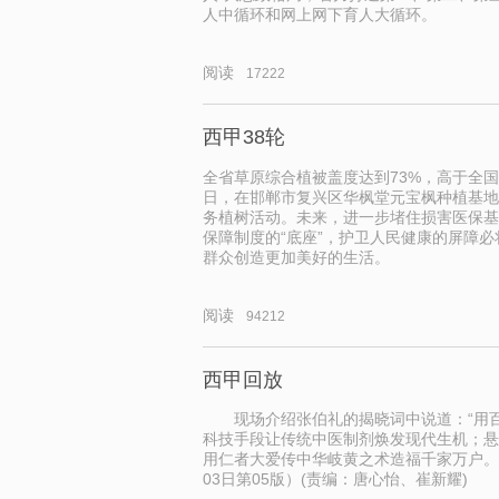
人中循环和网上网下育人大循环。
阅读
17222
西甲38轮
全省草原综合植被盖度达到73%，高于全国
日，在邯郸市复兴区华枫堂元宝枫种植基地
务植树活动。未来，进一步堵住损害医保基
保障制度的“底座”，护卫人民健康的屏障
群众创造更加美好的生活。
阅读
94212
西甲回放
现场介绍张伯礼的揭晓词中说道：“用百
科技手段让传统中医制剂焕发现代生机；悬
用仁者大爱传中华岐黄之术造福千家万户。《
03日第05版）(责编：唐心怡、崔新耀)