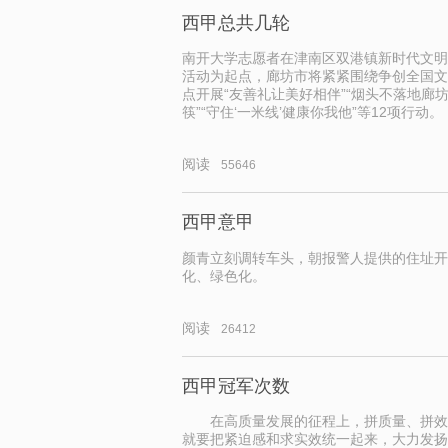
西甲总共几轮
南开大学志愿者在津南区双港镇新时代文明
活动为起点，廊坊市将紧紧围绕争创全国文
点开展“友善礼让美好相伴”“烟头不落地廊坊
筷”“守住‘一米线’健康你我他”等12项行动。
阅读
55646
西甲意甲
颜青立刻调转车头，朝报警人提供的住址开
化、绿色化。
阅读
26412
西甲冠军次数
在高质量发展的征程上，拼质量、拼效
就要把紧迫感和求实效统一起来，大力发扬