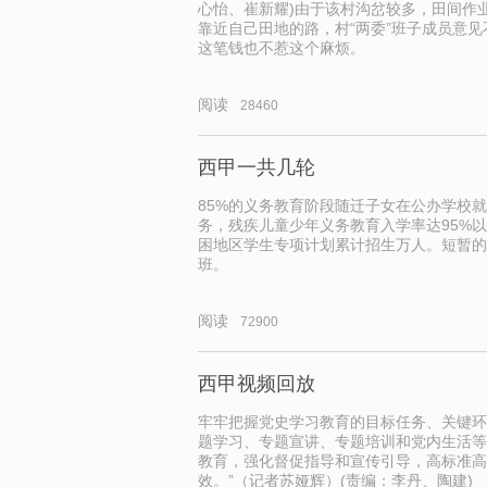
心怡、崔新耀)由于该村沟岔较多，田间作
靠近自己田地的路，村“两委”班子成员意
这笔钱也不惹这个麻烦。
阅读
28460
西甲一共几轮
85%的义务教育阶段随迁子女在公办学校
务，残疾儿童少年义务教育入学率达95%
困地区学生专项计划累计招生万人。短暂的
班。
阅读
72900
西甲视频回放
牢牢把握党史学习教育的目标任务、关键环
题学习、专题宣讲、专题培训和党内生活等
教育，强化督促指导和宣传引导，高标准高
效。”（记者苏娅辉）(责编：李丹、陶建)