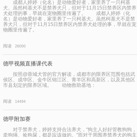
成都人婷婷（化名）是动物爱好者，家里养了一只柯基
犬。虽然柯基犬不是禁养犬只，但对于11月15日禁养区内禁养
犬处理的事，早就在宠物圈里传遍了。 成都人婷婷（化
名）是动物爱好者，家里养了一只柯基犬。虽然柯基犬不是禁
养犬只，但对于11月15日禁养区内禁养犬处理的事，早就在宠
物圈里传遍了。
阅读
26000
德甲视频直播课代表
按照@蓉城犬管的官方解读，成都市的限养区范围包括武
侯区、成华区、金牛区锦江区、青羊区和高新区，以及其他区
市县划定的限养区域。 动物救助基地：
阅读
14494
德甲附加赛
对于禁养犬，婷婷支持合法养犬，“狗主人好好管教狗狗，
牵狗绳、捡狗屎，都是应该做的。”而对于周围养禁养犬的狗主