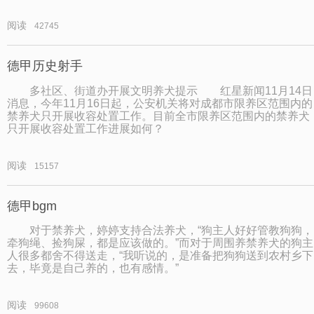
阅读
42745
德甲历史射手
多社区、街道办开展文明养犬提示 红星新闻11月14日
消息，今年11月16日起，公安机关将对成都市限养区范围内的
禁养犬只开展收容处置工作。目前全市限养区范围内的禁养犬
只开展收容处置工作进展如何？
阅读
15157
德甲bgm
对于禁养犬，婷婷支持合法养犬，“狗主人好好管教狗狗，
牵狗绳、捡狗屎，都是应该做的。”而对于周围养禁养犬的狗主
人很多都舍不得送走，“我听说的，是准备把狗狗送到农村乡下
去，毕竟是自己养的，也有感情。”
阅读
99608