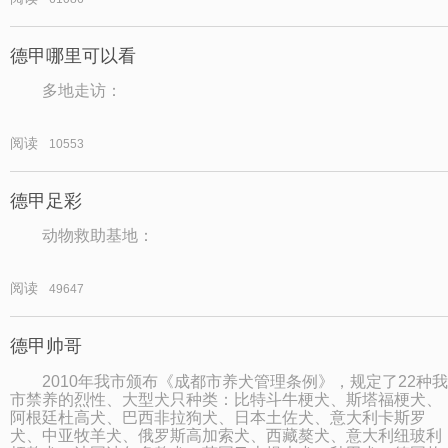
德甲哪里可以看
多地走访：
阅读
10553
德甲足彩
动物救助基地：
阅读
49647
德甲帅哥
2010年我市颁布《成都市养犬管理条例》，规定了22种我
市禁养的烈性、大型犬只种类：比特斗牛梗犬、斯塔福梗犬、
阿根廷杜高犬、巴西非拉狗犬、日本土佐犬、意大利卡斯罗
犬、中亚牧羊犬、俄罗斯高加索犬、西藏獒犬、意大利纽玻利