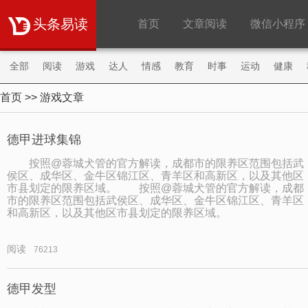
头条易读
首页
文章阅读
微信小程序
全部
阅读
游戏
达人
情感
教育
时事
运动
健康
首页
>> 游戏文章
购物
旅游
职场
财经
明星
微商
德甲进球集锦
按照@蓉城犬管的官方解读，成都市的限养区范围包括武
侯区、成华区、金牛区锦江区、青羊区和高新区，以及其他区
市县划定的限养区域。 按照@蓉城犬管的官方解读，成都
市的限养区范围包括武侯区、成华区、金牛区锦江区、青羊区
和高新区，以及其他区市县划定的限养区域。
阅读
76213
德甲发型