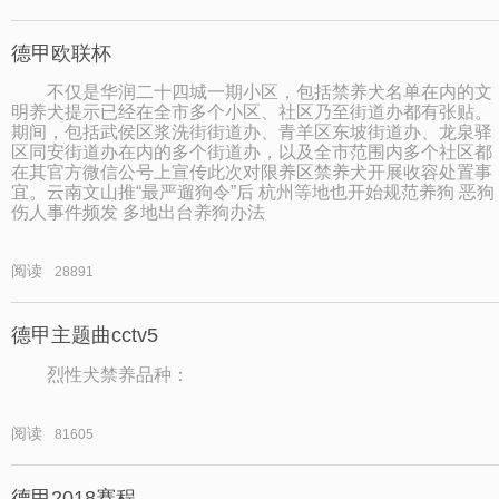
德甲欧联杯
不仅是华润二十四城一期小区，包括禁养犬名单在内的文
明养犬提示已经在全市多个小区、社区乃至街道办都有张贴。
期间，包括武侯区浆洗街街道办、青羊区东坡街道办、龙泉驿
区同安街道办在内的多个街道办，以及全市范围内多个社区都
在其官方微信公号上宣传此次对限养区禁养犬开展收容处置事
宜。云南文山推“最严遛狗令”后 杭州等地也开始规范养狗 恶狗
伤人事件频发 多地出台养狗办法
阅读
28891
德甲主题曲cctv5
烈性犬禁养品种：
阅读
81605
德甲2018赛程