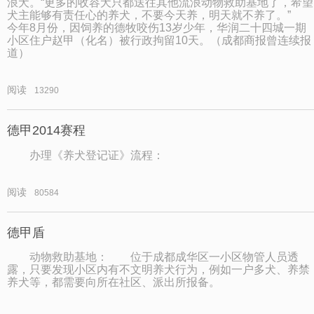
浪犬。“更多的收容犬只都送往其他流浪动物救助基地了，希望
犬主能够有责任心的养犬，不要今天养，明天就不养了。”
今年8月份，因饲养的德牧咬伤13岁少年，华润二十四城一期
小区住户赵甲（化名）被行政拘留10天。（成都商报曾连续报
道）
阅读
13290
德甲2014赛程
办理《养犬登记证》流程：
阅读
80584
德甲盾
动物救助基地： 位于成都成华区一小区物管人员透
露，只要发现小区内有不文明养犬行为，例如一户多犬、养禁
养犬等，都需要向所在社区、派出所报备。