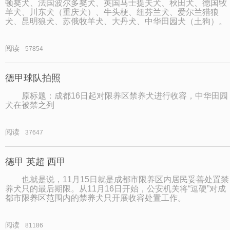
顿獒犬、法国波尔多獒犬、英国马士提夫犬、秋田犬、德国牧
羊犬、川东犬（重庆犬）、牛头梗、纽芬兰犬、爱尔兰猎狼
犬、昆明狼犬、苏俄牧羊犬、大丹犬、中华田园犬（土狗）。
阅读
57854
德甲球队拍照
原标题：成都16日起对限养区禁养犬进行收容，中华田园
犬在被禁之列
阅读
37647
德甲 英超 西甲
也就是说，11月15日就是成都市限养区内居民妥善处置禁
养犬只的最后期限。从11月16日开始，公安机关将“逗硬”对成
都市限养区范围内的禁养犬只开展收容处置工作。
阅读
81186