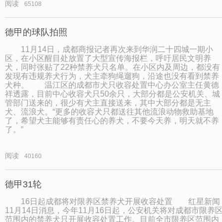
阅读
65108
德甲的球队拍照
11月14日，成都商报记者再次来到华润二十四城一期小
区，在小区醒目处放置了大型宣传海报栏，呼吁居民文明养
犬，同时张贴了22种禁养犬只名单。在小区内及周边，都没有
发现有违规养犬行为，犬主牵狗绳遛狗，沿途也没有看到禁养
犬种。 温江区的成都市犬只收容处置中心办公室主任黄德
祥透露，目前中心收容犬只50余只，大部分都是公安机关、城
管部门送来的，很少有犬主直接送来，其中大部分都是无主
犬、流浪犬。“更多的收容犬只都送往其他流浪动物救助基地
了，希望犬主能够有责任心的养犬，不要今天养，明天就不养
了。”
阅读
40160
德甲31轮
16日起成都将对限养区禁养犬开展收容处置 红星新闻
11月14日消息，今年11月16日起，公安机关将对成都市限养
范围内的禁养犬只开展收容处置工作。目前全市限养区范围内