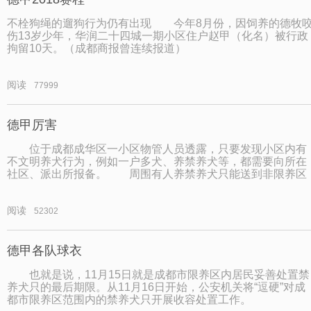
不栓狗绳的遛狗行为仍有出现 今年8月份，因饲养的德牧
伤13岁少年，华润二十四城一期小区住户赵甲（化名）被行政
拘留10天。（成都商报曾连续报道）
阅读
77999
德甲厉害
位于成都成华区一小区物管人员透露，只要发现小区内有
不文明养犬行为，例如一户多犬、养禁养犬等，都需要向所在
社区、派出所报备。 周围有人养禁养犬只能送到非限养区
阅读
52302
德甲各队球衣
也就是说，11月15日就是成都市限养区内居民妥善处置禁
养犬只的最后期限。从11月16日开始，公安机关将“逗硬”对成
都市限养区范围内的禁养犬只开展收容处置工作。