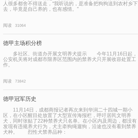
人很多都舍不得送走，“我听说的，是准备把狗狗送到农村乡下
去，毕竟是自己养的，也有感情。”
阅读
31064
德甲主场积分榜
多社区、街道办开展文明养犬提示 今年11月16日起，
公安机关将对成都市限养区范围内的禁养犬只开展收容处置工
作。
阅读
73842
德甲冠军历史
11月14日，成都商报记者再次来到华润二十四城一期小
区，在小区醒目处放置了大型宣传海报栏，呼吁居民文明养
犬，同时张贴了22种禁养犬只名单。在小区内及周边，都没有
发现有违规养犬行为，犬主牵狗绳遛狗，沿途也没有看到禁养
犬种。 烈性犬禁养品种：