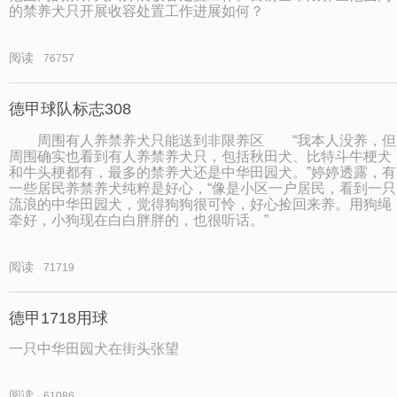
的禁养犬只开展收容处置工作进展如何？
阅读
76757
德甲球队标志308
周围有人养禁养犬只能送到非限养区 “我本人没养，但
周围确实也看到有人养禁养犬只，包括秋田犬、比特斗牛梗犬
和牛头梗都有，最多的禁养犬还是中华田园犬。”婷婷透露，有
一些居民养禁养犬纯粹是好心，“像是小区一户居民，看到一只
流浪的中华田园犬，觉得狗狗很可怜，好心捡回来养。用狗绳
牵好，小狗现在白白胖胖的，也很听话。”
阅读
71719
德甲1718用球
一只中华田园犬在街头张望
阅读
61086